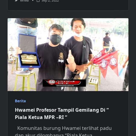
MrMB
Sep 2, 2022
Berita
Hwamei Profesor Tampil Gemilang Di “
Piala Ketua MPR –RI “
Komunitas burung Hwamei terlihat padu
dan akur dilombanya “Piala Ketua
...