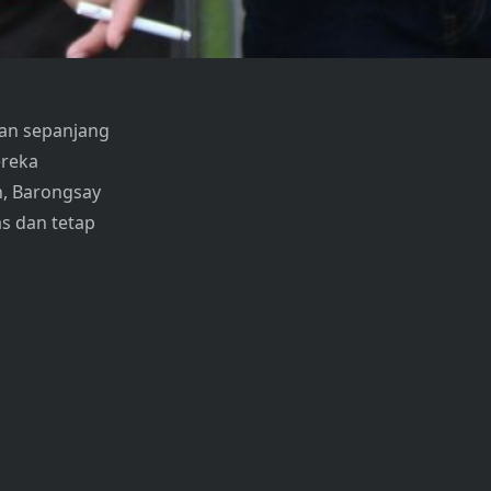
dan sepanjang
ereka
n, Barongsay
as dan tetap