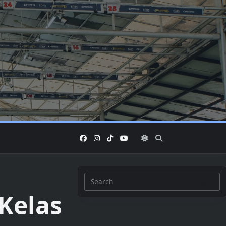
Search
 Kelas
for: