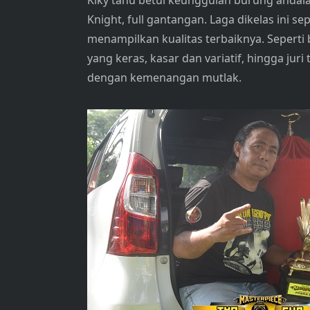
Kiky tahu betul keunggulan burung andalan
Knight, full gantangan.
Laga dikelas ini 
menampilkan kualitas terbaiknya.
Seperti
yang keras, kasar dan variatif, hingga ju
dengan kemenangan mutlak.