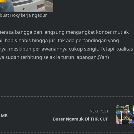
buat Hoky kerja ngedur
merasa bangga dan langsung mengangkat koncer mutlak
pil habis-habis hingga juri tak ada pertandingan yang
ya, meskipun perlawanannya cukup sengit.
Tetapi kualitas
ya sudah terhitung sejak ia turun lapangan.(Yan)
NEXT POST
s MB
Buser Ngamuk Di THR CUP