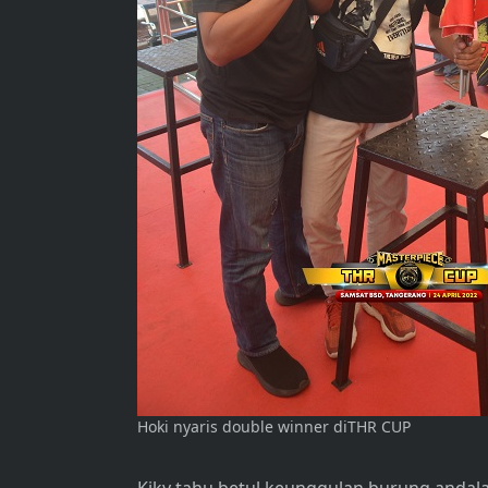
Hoki nyaris double winner diTHR CUP