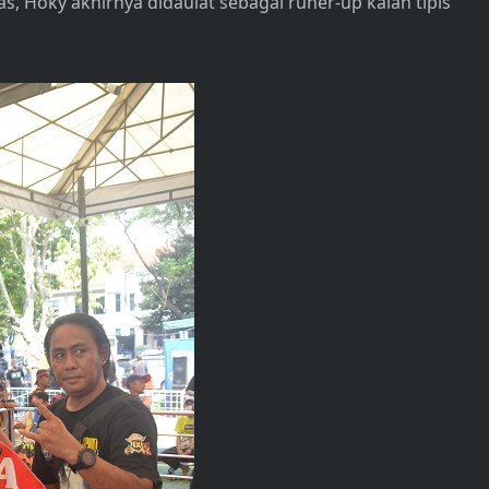
s, Hoky akhirnya didaulat sebagai runer-up kalah tipis