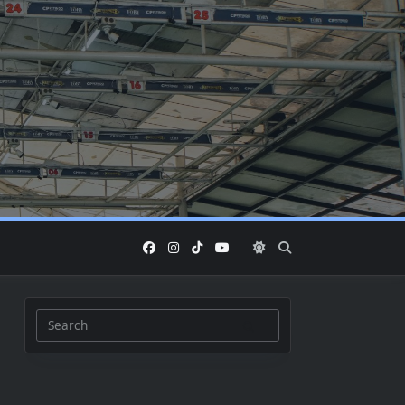
Search
for: