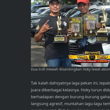
Dua trofi mewah disandingkan Hoky lewat aks
Tak kalah dahsyatnya laga pekan ini, t
juara diberbagai kelasnya. Hoky turun did
berhadapan dengan burung-burung gahar.
langsung agresif, muntahan lagu-lagu te