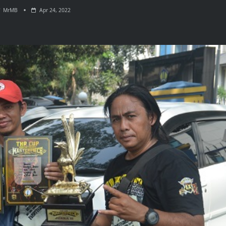
MrMB
Apr 24, 2022