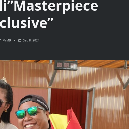
i”Masterpiece
clusive”
MrMB
Sep 8, 2024