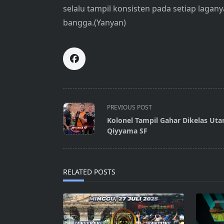
selalu tampil konsisten pada setiap lag
bangga.(Yanyan)
<span
PREVIOUS POST
class="nav-
Kolonel Tampil Gahar Dikelas Ut
subtitle
Qiyyama SF
screen-
reader-
text">Page</span>
RELATED POSTS