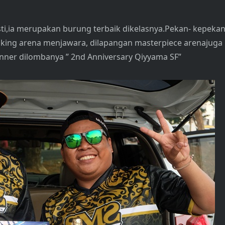
ti,ia merupakan burung terbaik dikelasnya.Pekan- kepeka
iviking arena menjawara, dilapangan masterpiece arenajuga
inner dilombanya ” 2nd Anniversary Qiyyama SF”