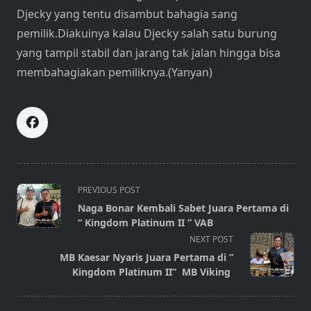
Djecky yang tentu disambut bahagia sang
pemilik.Diakuinya kalau Djecky salah satu burung
yang tampil stabil dan jarang tak jalan hingga bisa
membahagiakan pemiliknya.(Yanyan)
<span
PREVIOUS POST
class="nav-
Naga Bonar Kembali Sabet Juara Pertama di
subtitle
“ Kingdom Platinum II ” VAB
screen-
NEXT POST
reader-
MB Kaesar Nyaris Juara Pertama di ”
text">Page</span>
Kingdom Platinum II” MB Viking