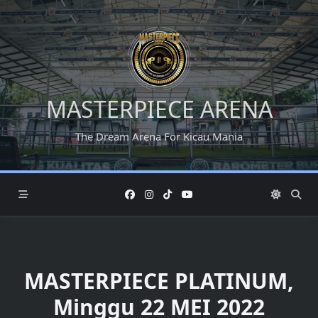
Skip
to
content
MASTERPIECE ARENA
The Dream Arena For Kicau Mania
MASTERPIECE PLATINUM,
Minggu 22 MEI 2022