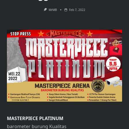
MrMB
Feb 7, 2022
MASTERPIECE PLATINUM
barometer burung Kualitas