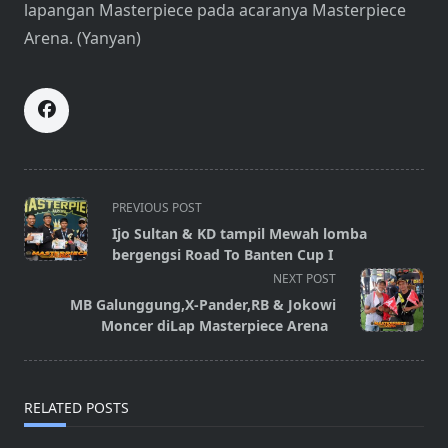
lapangan Masterpiece pada acaranya Masterpiece
Arena. (Yanyan)
<span
PREVIOUS POST
class="nav-
Ijo Sultan & KD tampil Mewah lomba
subtitle
bergengsi Road To Banten Cup I
screen-
NEXT POST
reader-
MB Galunggung,X-Pander,RB & Jokowi
text">Page</span>
Moncer diLap Masterpiece Arena
RELATED POSTS