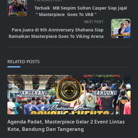
class="nav-
Terbaik MB Sespim Sultan Casper Siap Jajal
subtitle
“ Masterpiece Goes To VAB ”
screen-
NEXT POST
reader-
Para Juara di 9th Anniversary Shahana Siap
text">Page</span>
Ramaikan Masterpiece Goes To Viking Arena
RELATED POSTS
Agenda Padat, Masterpiece Gelar 2 Event Lintas
Kota, Bandung Dan Tangerang