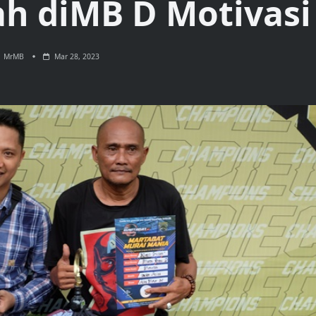
h diMB D Motivasi
MrMB
Mar 28, 2023