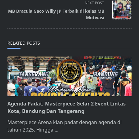
screen-
NEXT POST
reader-
MB Dracula Gaco Willy JP Terbaik di kelas MB
text">Page</span>
Motivasi
RELATED POSTS
Agenda Padat, Masterpiece Gelar 2 Event Lintas
Kota, Bandung Dan Tangerang
Masterpiece Arena kian padat dengan agenda di
tahun 2025. Hingga
...