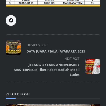
<span
PREVIOUS POST
class="nav-
DATA JUARA PIALA JAYAKARTA 2025
subtitle
NEXT POST
screen-
JELANG 3 YEARS ANNIVERSARY
reader-
MASTERPIECE: Tiket Paket Hadiah Mobil
text">Page</span>
Ludes
RELATED POSTS