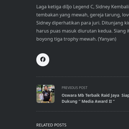
Laga ketiga diIjo Legend C, Sidney Kembali
tembakan yang mewah, gereja tarung, love 
Sidney diperhatikan para juri. Ditunjang k
harus puas masuk diurutan kedua. Siang 
boyong tiga trophy mewah. (Yanyan)
<span
PREVIOUS POST
class="nav-
Oswara Mb Terbaik Raid Jaya Sia
subtitle
Dukung “ Media Award II “
screen-
reader-
text">Page</span>
RELATED POSTS