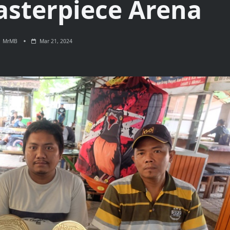
sterpiece Arena
MrMB
Mar 21, 2024