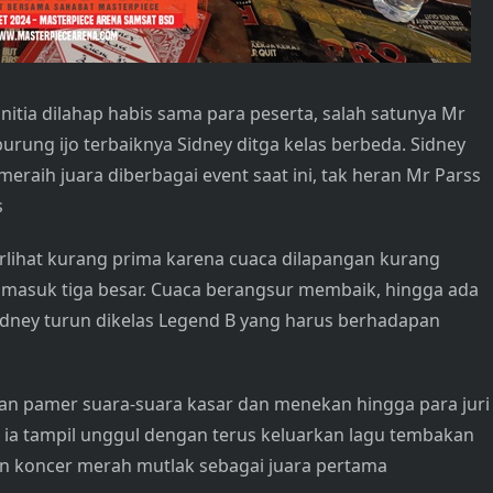
itia dilahap habis sama para peserta, salah satunya Mr
rung ijo terbaiknya Sidney ditga kelas berbeda. Sidney
aih juara diberbagai event saat ini, tak heran Mr Parss
s
erlihat kurang prima karena cuaca dilapangan kurang
a masuk tiga besar. Cuaca berangsur membaik, hingga ada
Sidney turun dikelas Legend B yang harus berhadapan
gan pamer suara-suara kasar dan menekan hingga para juri
a, ia tampil unggul dengan terus keluarkan lagu tembakan
an koncer merah mutlak sebagai juara pertama