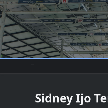
Skip
to
content
Sidney Ijo T