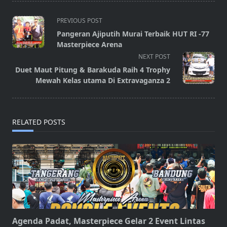
<span
PREVIOUS POST
class="nav-
Pangeran Ajiputih Murai Terbaik HUT RI -77
subtitle
Masterpiece Arena
screen-
NEXT POST
reader-
Duet Maut Pitung & Barakuda Raih 4 Trophy
text">Page</span>
Mewah Kelas utama Di Extravaganza 2
RELATED POSTS
Agenda Padat, Masterpiece Gelar 2 Event Lintas