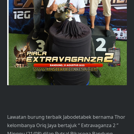
Lawatan burung terbaik Jabodetabek bernama Thor
kelombanya Oriq Jaya bertajuk “ Extravaganza 2 ”
Minggu (21/08) dilap Putsal Bikasoga Bandung,