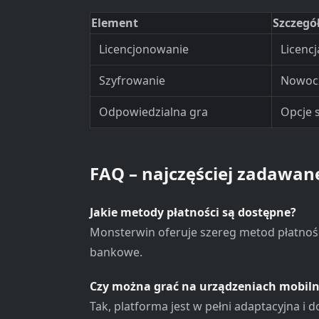
Element
Szczegó
Licencjonowanie
Licenc
Szyfrowanie
Nowocz
Odpowiedzialna gra
Opcje 
FAQ – najczęściej zadawan
Jakie metody płatności są dostępne?
Monsterwin oferuje szereg metod płatnośc
bankowe.
Czy można grać na urządzeniach mobil
Tak, platforma jest w pełni adaptacyjna i 