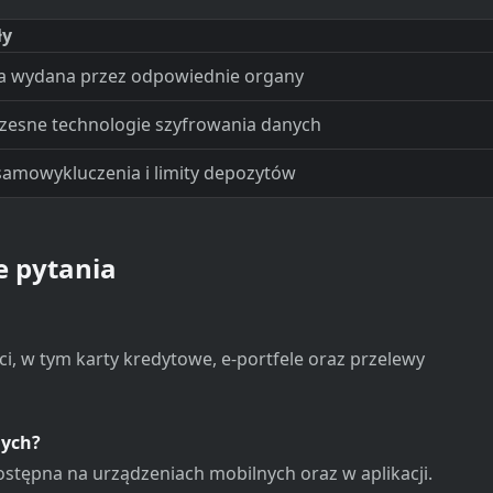
ły
ja wydana przez odpowiednie organy
esne technologie szyfrowania danych
samowykluczenia i limity depozytów
e pytania
i, w tym karty kredytowe, e-portfele oraz przelewy
nych?
dostępna na urządzeniach mobilnych oraz w aplikacji.