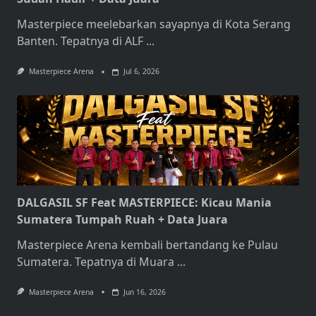
Masterpiece meelebarkan sayapnya di Kota Serang
Banten. Tepatnya di ALF
...
Masterpiece Arena
Jul 6, 2026
DALGASIL SF Feat MASTERPIECE: Kicau Mania
Sumatera Tumpah Ruah + Data Juara
Masterpiece Arena kembali bertandang ke Pulau
Sumatera. Tepatnya di Muara
...
Masterpiece Arena
Jun 16, 2026