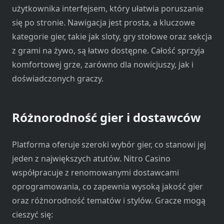
użytkownika interfejsem, który ułatwia poruszanie
się po stronie. Nawigacja jest prosta, a kluczowe
kategorie gier, takie jak sloty, gry stołowe oraz sekcja
z grami na żywo, są łatwo dostępne. Całość sprzyja
komfortowej grze, zarówno dla nowicjuszy, jak i
doświadczonych graczy.
Różnorodność gier i dostawców
Platforma oferuje szeroki wybór gier, co stanowi jej
jeden z największych atutów. Nitro Casino
współpracuje z renomowanymi dostawcami
oprogramowania, co zapewnia wysoką jakość gier
oraz różnorodność tematów i stylów. Gracze mogą
cieszyć się: