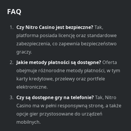
FAQ
Czy Nitro Casino jest bezpieczne?
Tak,
platforma posiada licencję oraz standardowe
zabezpieczenia, co zapewnia bezpieczeństwo
graczy.
Jakie metody płatności są dostępne?
Oferta
obejmuje różnorodne metody płatności, w tym
karty kredytowe, przelewy oraz portfele
elektroniczne.
Czy są dostępne gry na telefonie?
Tak, Nitro
Casino ma w pełni responsywną stronę, a także
opcje gier przystosowane do urządzeń
mobilnych.