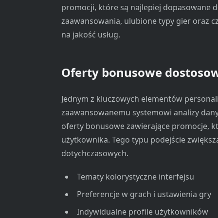
promocji, które są najlepiej dopasowane
zaawansowania, ulubione typy gier oraz c
na jakość usług.
Oferty bonusowe dostosow
Jednym z kluczowych elementów personaliz
zaawansowanemu systemowi analizy danyc
oferty bonusowe zawierające promocje, kt
użytkownika. Tego typu podejście zwięks
dotychczasowych.
Tematy kolorystyczne interfejsu
Preferencje w grach i ustawienia gry
Indywidualne profile użytkowników