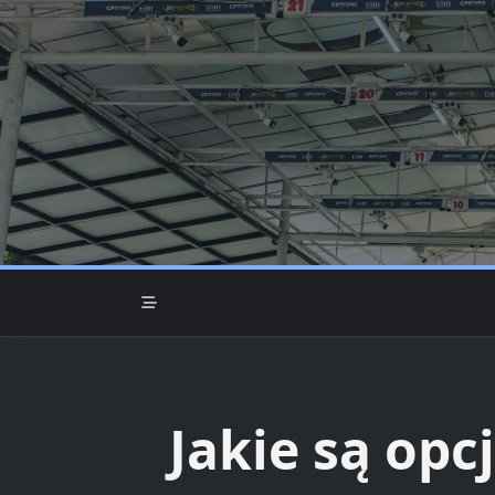
Skip
to
content
Jakie są opc