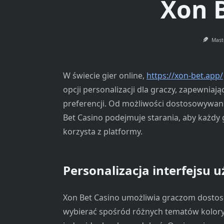
Xon 
Mast
W świecie gier online,
https://xon-bet.app/
opcji personalizacji dla graczy, zapewnia
preferencji. Od możliwości dostosowywani
Bet Casino podejmuje starania, aby każdy 
korzysta z platformy.
Personalizacja interfejsu 
Xon Bet Casino umożliwia graczom dostos
wybierać spośród różnych tematów kolory