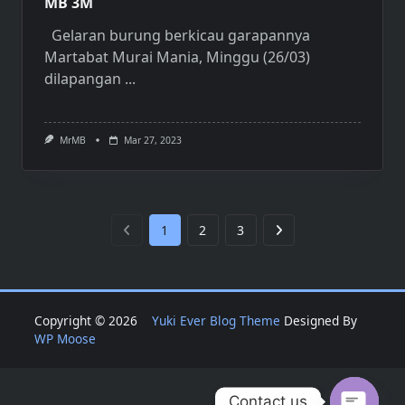
MB 3M
Gelaran burung berkicau garapannya
Martabat Murai Mania, Minggu (26/03)
dilapangan
...
MrMB
Mar 27, 2023
1
2
3
Copyright © 2026
Yuki Ever Blog Theme
Designed By
WP Moose
Contact us